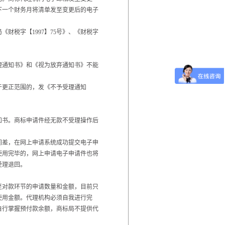
下一个财务月将清单发至变更后的电子
财税字【1997】75号》、《财税字
理通知书》和《视为放弃通知书》不能
于更正范围的，发《不予受理通知
知书。商标申请件经无款不受理操作后
间差，在网上申请系统成功提交电子申
使用完毕的，网上申请电子申请件也将
受理退回。
至对款环节的申请数量和金额，目前只
使用金额。代理机构必须自我进行完
自行掌握预付款余额，商标局不提供代