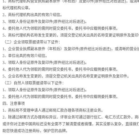
1、商标代理机构营业执照副本原件（年检后）及复印件(原件经比对后退还)，或
标代理机构公章。
2、商标代理机构出具的有效介绍信。
3、领取人身份证原件及复印件(原件经比对后退还)。
4、委托他人代为领取的需同时提交委托书，委托书中应载明委托事项。
5、商标代理机构名称发生变更的，须提交登记机关出具的名称变更证明原件及复印
（二）企业领取票据请带以下证件：
1、企业营业执照副本原件（年检后）及复印件(原件经比对后退还)，或清晰的营
2、单位出具的有效介绍信。
3、领取人身份证原件及复印件(原件经比对后退还)。
4、委托他人代为领取的需同时提交委托书，委托书中应载明委托事项。
5、企业名称发生变更的，须提交登记机关出具的名称变更证明原件及复印件。
（三）自然人领取票据请带以下证件：
1、领取人身份证原件及复印件(原件经比对后退还)。
2、委托他人代为领取的需同时提交委托书，委托书中应载明委托事项。
四、注意事项
1、商标局不受理申请人通过邮局汇款办理各项商标注册业务。
2、除通过邮寄方式办理商标异议、评审业务可通过银行信汇、电汇方式汇款外，商
或许你对
注册中国商标
还没有全面不了解清楚或者搞懂，其实没那么复杂，直接拨
助您快速成功
注册商标
，保护您的品牌。