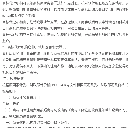
商标代理机构可以和商标局财务部门进行年度对账，核对预付款汇款及使用情况。
据、账簿或明细清单等财务资料，通过电话或来人到商标局综合处财务部门进行核
6、办理财务清户手续
商标代理机构由于注销或歇业等原因，在办理相关工商手续后可以申请清理预付款
当向商标局质量监督管理处报送相关材料，审验合格后，启动清户程序。
商标代理机构应当提供真实、准确、完整的财务信息，经商标局财务部门核实后并
账户。
7、商标代理机构名称、地址变更备案登记
商标局财务部门邮寄的统一收据以商标代理机构在我局登记备案法定的名称和地址
应及时向商标局质量监督管理处办理变更备案登记，登记完成后，商标局财务部门
寄，对于提供不真实、不准确的注册名称、地址以及不及时做相应变更备案登记导
机构自行承担完全责任。
二、收费标准
根据原国家计委、财政部计价格[1995]2404号文件和国家发改委、财政部发改价格（2
标准如下：
（一）商标业务收费项目
单位：元/件
（二）商标国际注册费用按照商标局发出的《商标国际注册收费通知单》缴纳即可
三、领取邮局退回票据须知
（一）商标代理机构领取票据请带以下证件：