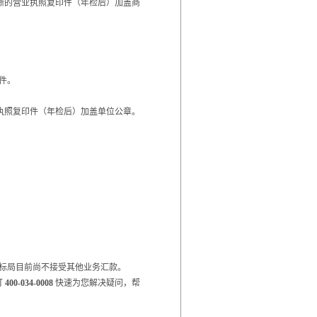
清晰的营业执照复印件（年检后）加盖商
件。
业执照复印件（年检后）加盖单位公章。
标局目前尚不接受其他业务汇款。
打
400-034-0008
快速为您解决疑问，帮