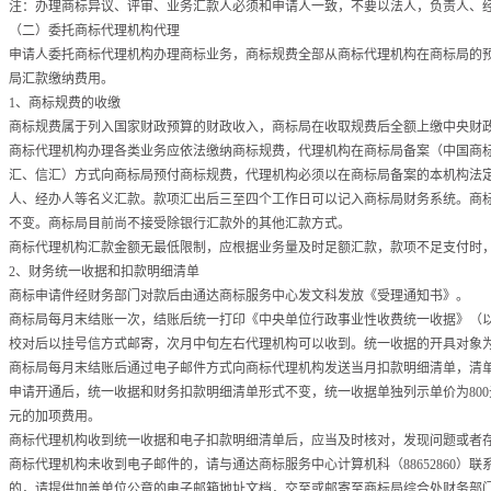
注：办理商标异议、评审、业务汇款人必须和申请人一致，不要以法人，负责人、
（二）委托商标代理机构代理
申请人委托商标代理机构办理商标业务，商标规费全部从商标代理机构在商标局的
局汇款缴纳费用。
1、商标规费的收缴
商标规费属于列入国家财政预算的财政收入，商标局在收取规费后全额上缴中央财
商标代理机构办理各类业务应依法缴纳商标规费，代理机构在商标局备案（中国商
汇、信汇）方式向商标局预付商标规费，代理机构必须以在商标局备案的本机构法
人、经办人等名义汇款。款项汇出后三至四个工作日可以记入商标局财务系统。商
不变。商标局目前尚不接受除银行汇款外的其他汇款方式。
商标代理机构汇款金额无最低限制，应根据业务量及时足额汇款，款项不足支付时
2、财务统一收据和扣款明细清单
商标申请件经财务部门对款后由通达商标服务中心发文科发放《受理通知书》。
商标局每月末结账一次，结账后统一打印《中央单位行政事业性收费统一收据》（
校对后以挂号信方式邮寄，次月中旬左右代理机构可以收到。统一收据的开具对象
商标局每月末结账后通过电子邮件方式向商标代理机构发送当月扣款明细清单，清
申请开通后，统一收据和财务扣款明细清单形式不变，统一收据单独列示单价为800
元的加项费用。
商标代理机构收到统一收据和电子扣款明细清单后，应当及时核对，发现问题或者
商标代理机构未收到电子邮件的，请与通达商标服务中心计算机科（88652860）
的，请提供加盖单位公章的电子邮箱地址文档，交至或邮寄至商标局综合处财务部