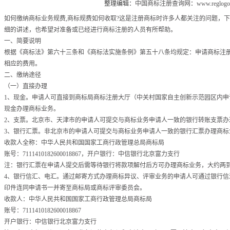
整理编辑：
中国商标注册查询网
：
www.reglogo
如何缴纳商标业务规费,商标规费如何收取?这是注册商标时许多人都关注的问题，
细的讲述，也希望对准备或已经进行商标注册的人员有所帮助。
一、简要说明
根据《商标法》第六十三条和《商标法实施条例》第五十八条均规定：申请商标注
相应的费用。
二、缴纳途径
（一）直接办理
1、现金。申请人可直接到商标局商标注册大厅（中关村国家自主创新示范园区内申
现金办理商标业务。
2、支票。北京市、天津市的申请人可提交与商标业务申请人一致的银行转账支票办
3、银行汇票。非北京市的申请人可提交与商标业务申请人一致的银行汇票办理商标
收款人全称：中华人民共和国国家工商行政管理总局商标局
账号：7111410182600018867，开户银行：中信银行北京富力支行
注：银行汇票在申请人提交后需等待银行将款项解付后方可办理商标业务，大约两
4、银行信汇、电汇。通过邮寄方式办理商标异议、评审业务的申请人可通过银行信
印件连同申请书一并寄至商标局或商标评审委员会。
收款人：中华人民共和国国家工商行政管理总局商标局
账号：7111410182600018867
开户银行：中信银行北京富力支行