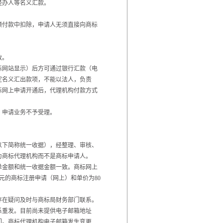
经办人等名义汇款。
预付款中扣除，申请人无须直接向商标
政。
标网站显示）后方可通过银行汇款（电
定名义汇出款项，不能以法人，负责
标网上申请开通后，代理机构付款方式
，申请业务不予受理。
以下简称统一收据），经整理、审核、
为商标代理机构而不是商标申请人。
单金额和统一收据金额一致。商标网上
元的商标注册申请（网上）和单价为80
存在疑问及时与商标局财务部门联系。
联系重发。目前尚未提供电子邮箱地址
门。商标代理机构电子邮箱发生变更