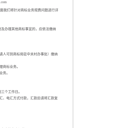
.com
下面我们将针对商标业务规费问题进行详
册及办理其他商标事宜的，应依法缴纳
请人可到商标局驻中关村办事处）缴纳
理商标业务。
业务。
到三个工作日。
汇、电汇方式付款，汇款后请将汇款复