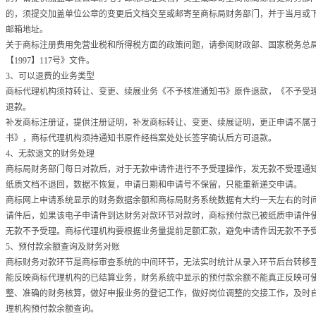
的，须提交加盖单位公章的变更后文档交至或邮寄至商标局财务部门，并于当月或
邮箱地址。
关于商标注册费用免营业税和所得税方面的政策问题，请参阅财政部、国家税务总局《
【1997】117号》文件。
3、可以退费的业务类型
商标代理机构须持转让、变更、续展业务《不予核准通知书》原件退款，《不予受
退款。
补发商标注册证，提供注册证明，补发商标转让、变更、续展证明，更正申请不属
书》，商标代理机构须持通知书原件经档案处处长签字确认后方可退款。
4、无款退文的财务处理
商标局财务部门每日对款后，对于无款申请件进行不予受理操作，发无款不受理通
纸质文档不退回，数据不恢复，申请日期和申请号不保留，只能重新递交申请。
商标网上申请系统显示的财务数据余额和商标局财务系统数据有大约一天左右的时
请件后，如果该电子申请件到达财务对款环节对款时，商标预付款已被纸质申请件
无款不予受理。商标代理机构要根据业务量提前足额汇款，避免申请件因无款不予
5、预付款余额查询及财务对账
商标财务对款环节是商标审查系统的中间环节，无法实时统计从录入环节后台转移
能反映商标代理机构的已结算业务，财务系统中显示的预付款余额不能真正反映可
整、准确的财务核算，做好申报业务的登记工作，做好岗位调整的交接工作，及时
理机构预付款余额查询。