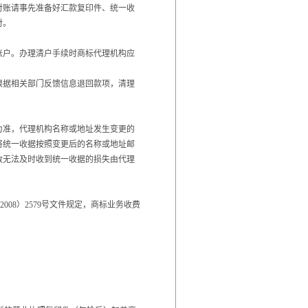
对账请事先准备好汇款复印件、统一收
对。
账户。办理清户手续时商标代理机构应
根据相关部门反馈信息退回款项，清理
为准，代理机构名称或地址发生变更的
将统一收据按照变更后的名称或地址邮
致无法及时收到统一收据的损失由代理
008）2579号文件规定，商标业务收费
。