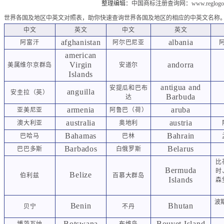
整理编辑：
中国商标注册查询网
：
www.reglogo
世界各国及地区中英文对照表，助你快速查询世界各国及地区的相应的中英文名称
中文
英文
中文
英文
afghanistan
albania
阿富汗
阿尔巴尼亚
american
Virgin
andorra
美属维尔京群岛
安道尔
Islands
antigua and
安提瓜和巴布
anguilla
安圭拉
（英）
Barbuda
达
armenia
aruba
亚美尼亚
阿鲁巴（荷）
australia
austria
澳大利亚
奥地利
Bahamas
Bahrain
巴哈马
巴林
Barbados
Belarus
巴巴多斯
白俄罗斯
比
Bermuda
时
Belize
伯利兹
百慕大群岛
Islands
森
波
Benin
Bhutan
贝宁
不丹
Botswana
Bouvet Island
博茨瓦纳
布维岛