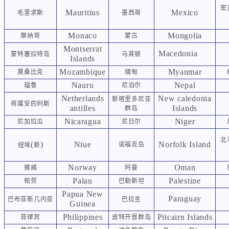
密
Mauritius
Mexico
毛里求斯
墨西哥
Monaco
Mongolia
摩纳哥
蒙古
Montserrat
Macedonia
蒙特塞拉特岛
马其顿
Islands
Mozambique
Myanmar
莫桑比克
缅甸
Nauru
Nepal
瑙鲁
尼泊尔
Netherlands
New caledonia
新喀里多尼亚
荷属安的列斯
antilles
Islands
群岛
Nicaragua
Niger
尼加拉瓜
尼日尔
北
(
)
Niue
Norfolk Island
诺福克岛
纽埃
新
Norway
Oman
挪威
阿曼
Palau
Palestine
帕劳
巴勒斯坦
Papua New
Paraguay
巴布亚新几内亚
巴拉圭
Guinea
Philippines
Pitcairn Islands
菲律宾
皮特开恩群岛