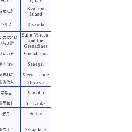
Qatar
卡塔尔
Reunion
留尼旺岛
Island
Rwanda
卢旺达
Saint Vincent
文森特和格
and the
林纳丁斯
Grenadines
San Marino
圣马力诺
Senegal
塞内加尔
Sierra Leone
塞拉利昂
Slovakia
斯洛伐克
Somalia
索马里
Sri Lanka
斯里兰卡
Sudan
苏丹
Swaziland
斯威士兰