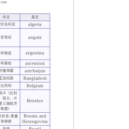
.com
。
中文
英文
algeria
阿尔及利亚
angola
安哥拉
argentina
阿根廷
ascension
阿森松
azerbaijan
阿塞拜疆
Bangladesh
孟加拉国
Belgium
比利时
荷卢（比利
、荷兰、卢
Benelux
堡三国经济
联盟）
-
Bosnia and
斯尼亚
黑塞
Herzegovina
哥维那
Brazil
巴西