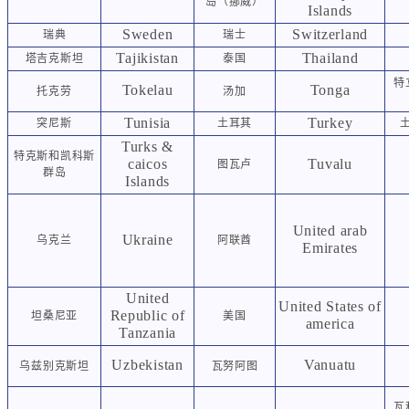
岛（挪威）
Islands
Sweden
Switzerland
瑞
典
瑞士
Tajikistan
Thailand
塔吉克斯坦
泰国
特
Tokelau
Tonga
托克劳
汤加
Tunisia
Turkey
突尼斯
土耳其
Turks &
特克斯和凯科斯
caicos
Tuvalu
图瓦卢
群岛
Islands
United arab
Ukraine
乌克兰
阿联酋
Emirates
United
United States of
Republic of
坦桑尼亚
美国
america
Tanzania
Uzbekistan
Vanuatu
乌兹别克斯坦
瓦努阿图
瓦