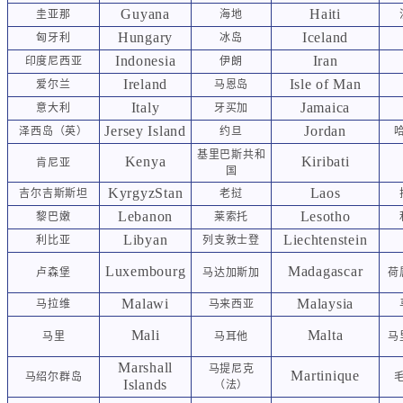
Guyana
Haiti
圭亚那
海地
Hungary
Iceland
匈牙利
冰岛
Indonesia
Iran
印度尼西亚
伊朗
Ireland
Isle of Man
爱尔兰
马恩岛
Italy
Jamaica
意大利
牙买加
Jersey Island
Jordan
泽西岛（英）
约旦
基里巴斯共和
Kenya
Kiribati
肯尼亚
国
KyrgyzStan
Laos
吉尔吉斯斯坦
老挝
Lebanon
Lesotho
黎巴嫩
莱索托
Libyan
Liechtenstein
利比亚
列支敦士登
Luxembourg
Madagascar
卢森堡
马达加斯加
荷
Malawi
Malaysia
马拉维
马来西亚
Mali
Malta
马里
马耳他
马
Marshall
马提尼克
Martinique
马绍尔群岛
Islands
（法）