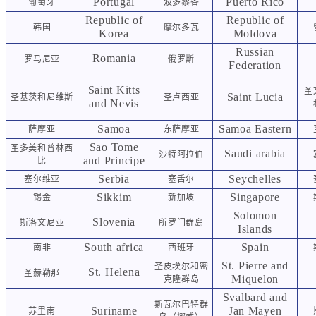
Portugal
Puerto Rico
葡萄牙
波多黎各
Republic of
Republic of
韩国
摩尔多瓦
Korea
Moldova
Russian
Romania
罗马尼亚
俄罗斯
Federation
Saint Kitts
圣
Saint Lucia
圣基茨和尼维斯
圣卢西亚
and Nevis
Samoa
Samoa Eastern
萨摩亚
东萨摩亚
Sao Tome
圣多美和普林西
Saudi arabia
沙特阿拉伯
and Principe
比
Serbia
Seychelles
塞尔维亚
塞舌尔
Sikkim
Singapore
锡金
新加坡
Solomon
Slovenia
斯洛文尼亚
所罗门群岛
Islands
South africa
Spain
南非
西班牙
St. Pierre and
圣皮埃尔和密
St. Helena
圣赫勒那
Miquelon
克隆群岛
Svalbard and
斯瓦尔巴特群
Suriname
Jan Mayen
苏里南