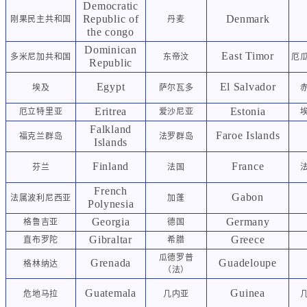
Democratic
Republic of
Denmark
刚果民主共和国
丹麦
the congo
Dominican
East Timor
多米尼加共和国
东帝汶
厄
Republic
Egypt
El Salvador
埃及
萨尔瓦多
Eritrea
Estonia
厄立特里亚
爱沙尼亚
Falkland
Faroe Islands
福克兰群岛
法罗群岛
Islands
Finland
France
芬兰
法国
French
Gabon
法属波利尼西亚
加蓬
Polynesia
Georgia
Germany
格鲁吉亚
德国
Gibraltar
Greece
直布罗陀
希腊
瓜德罗普
Grenada
Guadeloupe
格林纳达
（法）
Guatemala
Guinea
危地马拉
几内亚